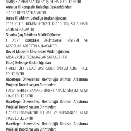
KARIŞIK AMBALAJ ATIĞI SATIŞ İŞİ İHALE EDİLECEKTİR
Antalya İli Konyaaltı Belediye Başkanlığından:
2 ADET DEPO SATILACAKTIR
Bursa İli Yıldırım Belediye Başkanlığından:
2023 YILI 2. DÖNEM İHTİYACI 12.000 TON SU BUHARI
SATIN ALINACAKTIR
Salarha Çay Fabrikası Müdürlüğünden:
1 ADET KORONER ANJİYOGRAFİ SİSTEMİ VE
AKSESUARLARI SATIN ALINACAKTIR
Devlet Malzeme Ofisi Genel Müdürlüğünden:
ARSA VASIFLI TAŞINMAZLAR SATILACAKTIR
Elazığ Belediye Başkanlığından:
1 ADET ÇİFT VİDALI EKSTRUDER ÜNİTESİ ALIMI İHALE
EDİLECEKTİR
Hacettepe Üniversitesi Rektörlüğü Bilimsel Araştırma
Projeleri Koordinasyon Biriminden:
1 ADET GERÇEK ZAMANLI DİREKT ANALİZ SİSTEMİ ALIMI
İHALE EDİLECEKTİR
Hacettepe Üniversitesi Rektörlüğü Bilimsel Araştırma
Projeleri Koordinasyon Biriminden:
1 ADET ULTRASANTRİFÜJ CİHAZI VE EKİPMANLARI ALIMI
İHALE EDİLECEKTİR
Hacettepe Üniversitesi Rektörlüğü Bilimsel Araştırma
Projeleri Koordinasyon Biriminden: