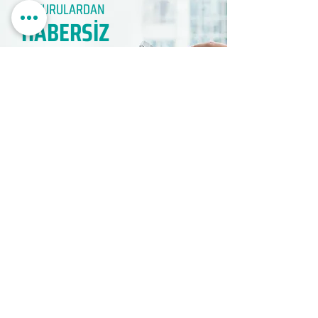
DUYURULARDAN
HABERSİZ
KALMAYIN​
KAYIT OLUN
EDUMER
MÜŞTERİ HİZMETLERİ
0850 888 24 24​
surdurulebilir.info