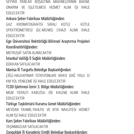
SEYYAR PANCAR BOŞALTMA MAKİNELERİNİN BAKIM,
ONARIM VE İŞLETİLMESİ HİZMET ALIM İŞİ İHALE
EDİLECEKTİR
Ankara Şeker Fabrikası Müdürlüğünden:
GAZ KROMATOGRAFİSİ SIRALI KÜTLE - KÜTLE
SPEKTROMETRESİ (GC-MS/MS) CİHAZI ALIMI İHALE
EDİLECEKTİR
Ege Üniversitesi Rektörlüğü Bilimsel Araştırma Projeleri
Koordinatörlüğünden:
MEFRUŞAT SATIN ALINACAKTIR
İstanbul Valiliği İl Sağlık Müdürlüğünden:
DÜKKAN SATILACAKTIR
Manisa İli Turgutlu Belediye Başkanlığından:
ÇİĞLİ-HALKAPINAR İSTASYONLARI ARASI DAĞ YOLU 12
KM YOL YENİLEME İŞİ İHALE EDİLECEKTİR
TCDD İşletmesi İzmir 3. Bölge Müdürlüğünden:
MGM YERALTI KABLOSU (18 KALEM) ALIMI İHALE
EDİLECEKTİR
Türkiye Taşkömürü Kurumu Genel Müdürlüğünden:
MEYDAN TAHMİL-TAHLİYE VE ATIK NAKLİYESİ HİZMET
ALIM İŞİ İHALE EDİLECEKTİR
Kars Şeker Fabrikası Müdürlüğünden:
TAŞINMAZLAR SATILACAKTIR
Zonguldak İli Karadeniz Ereğli Belediye Başkanlığından: