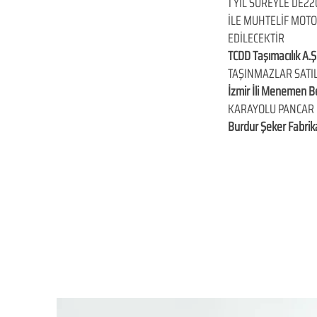
1 YIL SÜREYLE DE2
İLE MUHTELİF MOT
EDİLECEKTİR
TCDD Taşımacılık A.
TAŞINMAZLAR SATI
İzmir İli Menemen B
KARAYOLU PANCAR N
Burdur Şeker Fabri