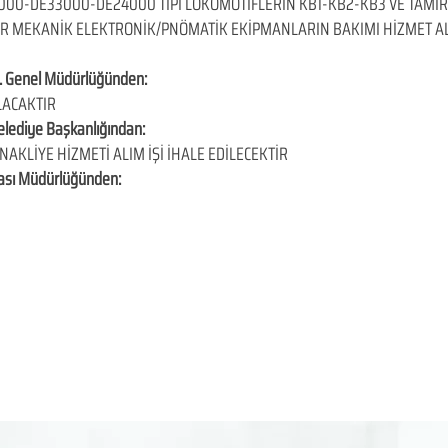
2000-DE33000-DE24000 TİPİ LOKOMOTİFLERİN KB1-KB2-KB3 VE TAMİR
OR MEKANİK ELEKTRONİK/PNÖMATİK EKİPMANLARIN BAKIMI HİZMET AL
Ş. Genel Müdürlüğünden:
LACAKTIR
elediye Başkanlığından:
AKLİYE HİZMETİ ALIM İŞİ İHALE EDİLECEKTİR
kası Müdürlüğünden: