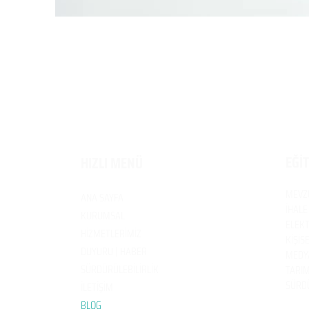
EĞİ
HIZLI MENÜ
MEVZ
ANA SAYFA
İHALE
KURUMSAL
ELEKT
HİZMETLERİMİZ
KİŞİS
DUYURU | HABER
MEDYA
SÜRDÜRÜLEBİLİRLİK
TARIM
SÜRDÜ
İLETİŞİM
BL
OG