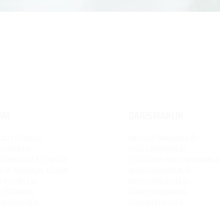
TİM
DANIŞMANLIK
UAT
EĞİTİMLERİ
MEVZUAT
DANIŞMANLIĞI
 EĞİTİMLERİ
İHALE DANIŞMANLIĞI
RONİK İHALE EĞİTİMLERİ
ELEKTRONİK İHALE DANIŞMANLIĞ
EL VE KURUMSAL GELİŞİM
MARKA DANIŞMANLIĞI
 EĞİTİMLERİ
MEDYA DANIŞMANLIĞI
 EĞİTİMLERİ
TARIM DANIŞMANLIĞI
RÜLEBİLİRLİK
SÜRDÜRÜLEBİLİRLİK