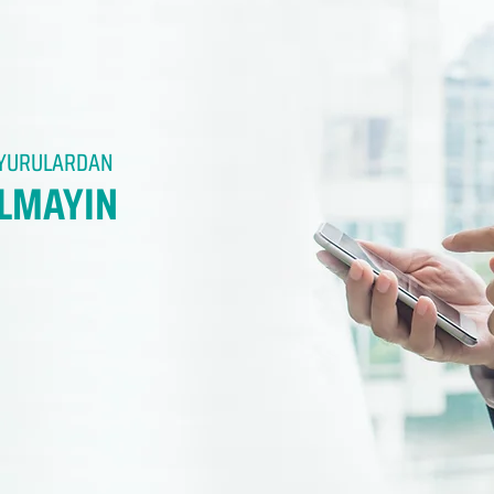
DUYURULARDAN
LMAYIN​