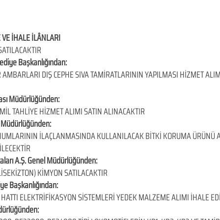
 VE İHALE İLÂNLARI
SATILACAKTIR
elediye Başkanlığından:
AMBARLARI DIŞ CEPHE SIVA TAMİRATLARININ YAPILMASI HİZMET ALIM 
kası Müdürlüğünden:
İL TAHLİYE HİZMET ALIMI SATIN ALINACAKTIR
sı Müdürlüğünden:
UMLARININ İLAÇLANMASINDA KULLANILACAK BİTKİ KORUMA ÜRÜNÜ ALI
İLECEKTİR
kaları A.Ş. Genel Müdürlüğünden:
LLİSEKİZTON) KİMYON SATILACAKTIR
iye Başkanlığından:
 HATTI ELEKTRİFİKASYON SİSTEMLERİ YEDEK MALZEME ALIMI İHALE ED
dürlüğünden: