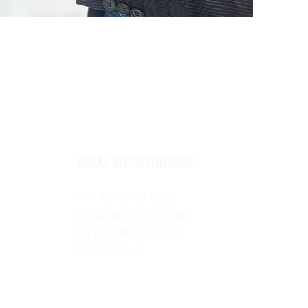
​YASAL BİLGİLENDİRME
KVKK AYDINLATMA METNİ
VERİ SAH
İBİ BAŞVURU FORMU
I
SİTE KULLANIM
KOŞULLARI
ÇEREZ POLİTİK
ASI
EDUMER Bir ANKAMARKO GROUP