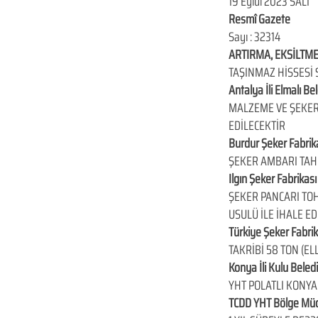
19 Eylül 2023 SALI
Resmî Gazete
Sayı : 32314
ARTIRMA, EKSİLTME
TAŞINMAZ HİSSESİ 
Antalya İli Elmalı B
MALZEME VE ŞEKER 
EDİLECEKTİR
Burdur Şeker Fabri
ŞEKER AMBARI TAHM
Ilgın Şeker Fabrika
ŞEKER PANCARI TOH
USULÜ İLE İHALE ED
Türkiye Şeker Fabri
TAKRİBİ 58 TON (E
Konya İli Kulu Beled
YHT POLATLI KONYA
TCDD YHT Bölge Mü